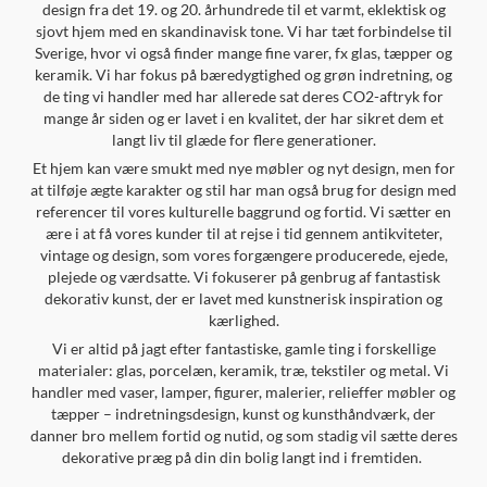
design fra det 19. og 20. århundrede til et varmt, eklektisk og
sjovt hjem med en skandinavisk tone. Vi har tæt forbindelse til
Sverige, hvor vi også finder mange fine varer, fx glas, tæpper og
keramik. Vi har fokus på bæredygtighed og grøn indretning, og
de ting vi handler med har allerede sat deres CO2-aftryk for
mange år siden og er lavet i en kvalitet, der har sikret dem et
langt liv til glæde for flere generationer.
Et hjem kan være smukt med nye møbler og nyt design, men for
at tilføje ægte karakter og stil har man også brug for design med
referencer til vores kulturelle baggrund og fortid. Vi sætter en
ære i at få vores kunder til at rejse i tid gennem antikviteter,
vintage og design, som vores forgængere producerede, ejede,
plejede og værdsatte. Vi fokuserer på genbrug af fantastisk
dekorativ kunst, der er lavet med kunstnerisk inspiration og
kærlighed.
Vi er altid på jagt efter fantastiske, gamle ting i forskellige
materialer: glas, porcelæn, keramik, træ, tekstiler og metal. Vi
handler med vaser, lamper, figurer, malerier, relieffer møbler og
tæpper – indretningsdesign, kunst og kunsthåndværk, der
danner bro mellem fortid og nutid, og som stadig vil sætte deres
dekorative præg på din din bolig langt ind i fremtiden.