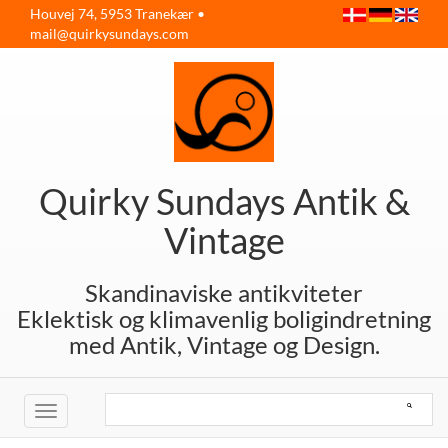
Houvej 74, 5953 Tranekær •
mail@quirkysundays.com
Quirky Sundays Antik &
Vintage
Skandinaviske antikviteter
Eklektisk og klimavenlig boligindretning
med Antik, Vintage og Design.
Toggle
navigation