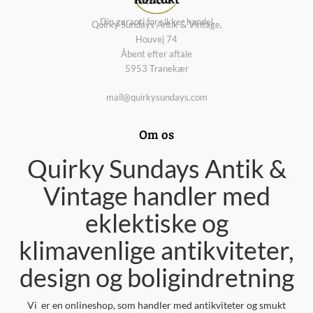
Din garanti for sikker handel
Quirky Sundays Antik & Vintage,
Houvej 74
Åbent efter aftale
5953 Tranekær
mail@quirkysundays.com
Om os
Quirky Sundays Antik &
Vintage handler med
eklektiske og
klimavenlige antikviteter,
design og boligindretning
Vi er en onlineshop, som handler med antikviteter og smukt